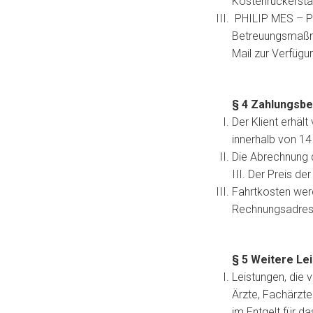
Kostenrückerstat
PHILIP MES – Pe
Betreuungsmaßna
Mail zur Verfügun
§ 4 Zahlungsb
Der Klient erhäl
innerhalb von 14
Die Abrechnung d
III. Der Preis der
Fahrtkosten werd
Rechnungsadress
§ 5 Weitere Le
Leistungen, die 
Ärzte, Fachärzte
im Entgelt für d