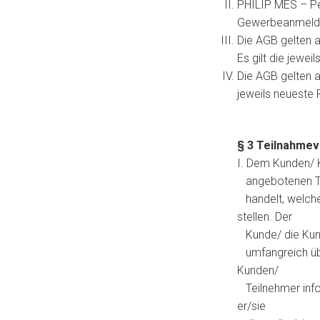
PHILIP MES – Pers
Gewerbeanmeldun
Die AGB gelten a
Es gilt die jewe
Die AGB gelten a
jeweils neueste
§ 3 Teilnahme
I. Dem Kunden/ K
angebotenen Tra
handelt, welche
stellen. Der
Kunde/ die Kundi
umfangreich übe
Kunden/
Teilnehmer infor
er/sie