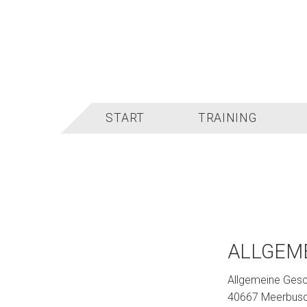
Zum
Kontaktdaten
Inhalt
springen
START
TRAINING
ALLGEM
Allgemeine Gesch
40667 Meerbusch