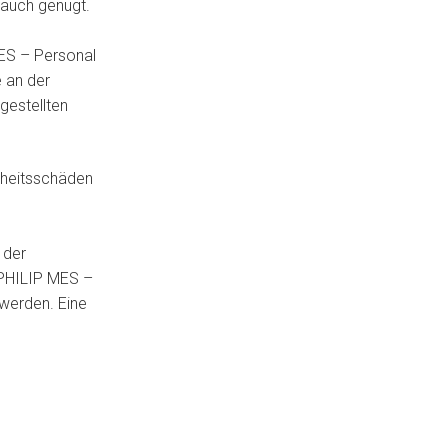
 auch genügt.
ES – Personal
e an der
gestellten
dheitsschäden
 der
 PHILIP MES –
 werden. Eine