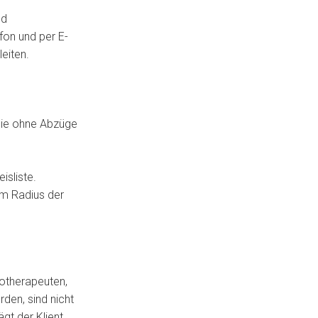
nd
fon und per E-
leiten.
 die ohne Abzüge
isliste.
km Radius der
iotherapeuten,
den, sind nicht
ägt der Klient