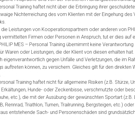
sonal Training haftet nicht über die Erbringung ihrer geschuldet
etwaige Nichterreichung des vom Klienten mit der Eingehung des 
ks.
t die Leistungen von Kooperationspartnern oder anderen von PH
g vermittelten Firmen oder Personen in Anspruch, tut er dies auf 
PHILIP MES – Personal Training übernimmt keine Verantwortung
ür Waren oder Leistungen, die der Klient von diesen erhalten hat.
ich eigenverantwortlich gegen Unfälle und Verletzungen, die im 
gs auftreten können, zu versichern. Gleiches gilt für den direkte
.
sonal Training haftet nicht für allgemeine Risiken (z.B. Stürze,
 Erkältungen, Hunde- oder Zeckenbisse, verschmutzte oder bes
uhe, etc.), die mit der Ausübung der gewünschten Sportart (z.B. 
Rennrad, Triathlon, Turnen, Trailrunning, Bergsteigen, etc.) oder
raus entstehende Sach- und Personenschäden sind grundsätzlich