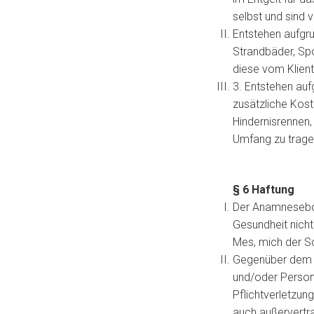
selbst und sind v
Entstehen aufgr
Strandbäder, Spor
diese vom Klient
3. Entstehen au
zusätzliche Kost
Hindernisrennen,
Umfang zu trage
§ 6 Haftung
Der Anamneseboge
Gesundheit nicht 
Mes, mich der S
Gegenüber dem Kl
und/oder Persone
Pflichtverletzun
auch außervertr