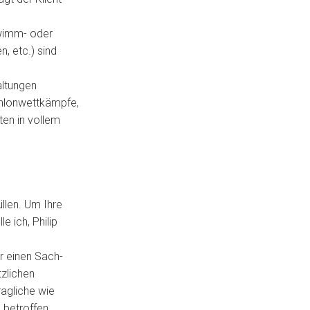
hwimm- oder
n, etc.) sind
altungen
thlonwettkämpfe,
ten in vollem
llen. Um Ihre
e ich, Philip
r einen Sach-
tzlichen
ragliche wie
 betroffen.