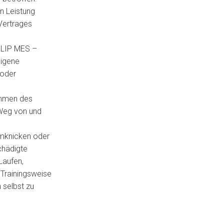
en Leistung
Vertrages
ILIP MES –
eigene
 oder
Rahmen des
n Weg von und
 Umknicken oder
chädigte
Laufen,
 Trainingsweise
 selbst zu