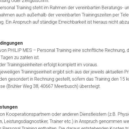
tung oder Zeitgutschrift.
rsonal Training steht im Rahmen der vereinbarten Beratungs- u
hmen auch außerhalb der vereinbarten Trainingszeiten per Tele
g. Ein Anspruch auf ständige Erreichbarkeit ist hieraus nicht abzu
edingungen
t von PHILIP MES – Personal Training eine schriftliche Rechnung,
 Tagen zu zahlen ist.
er Trainingseinheiten erfolgt komplett im voraus.
 jeweiligen Trainingseinheit ergibt sich aus der jeweils aktuellen Pre
en gesondert in Rechnung gestellt, sofern das Training den 15 
e (Brühler Weg 38, 40667 Meerbusch) übersteigt.
istungen
von Kooperationspartnern oder anderen Dienstleistern (z.B. Phys
n, Leistungsdiagnostiker, Trainer etc.) in Anspruch genommen wer
as Personal Training enthalten. Die daraus entstehenden Kosten tr