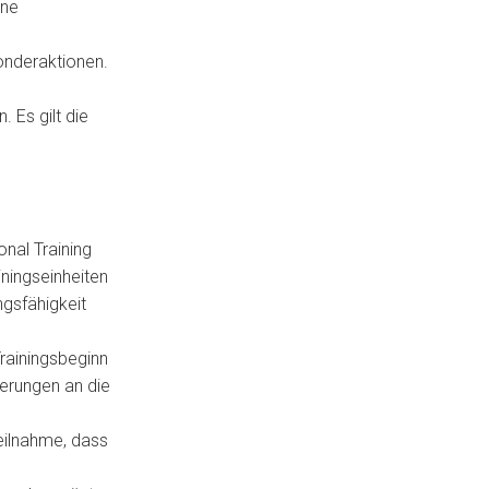
ine
onderaktionen.
 Es gilt die
onal Training
ningseinheiten
gsfähigkeit
Trainingsbeginn
erungen an die
eilnahme, dass