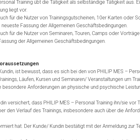
onal Training übt die Tätigkeit als selbständige Tätigkeit aus. E
g liegt vor.
uch für die Nutzer von Trainingsgutscheinen, 10er Karten oder S
ils neueste Fassung der Allgemeinen Geschäftsbedingungen.
uch für die Nutzer von Seminaren, Touren, Camps oder Vorträgen.
 Fassung der Allgemeinen Geschäftsbedingungen.
voraussetzungen
undin, ist bewusst, dass es sich bei den von PHILIP MES – Pers
inings, Läufen, Kursen und Seminaren/ Veranstaltungen um Trai
 besondere Anforderungen an physische und psychische Leistun
n versichert, dass PHILIP MES – Personal Training ihn/sie vor 
r den Verlauf des Trainings, insbesondere auch über die Anford
miert hat. Der Kunde/ Kundin bestätigt mit der Anmeldung zur T