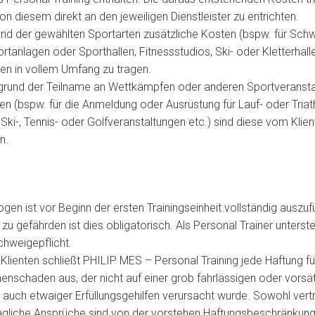
on diesem direkt an den jeweiligen Dienstleister zu entrichten.
und der gewählten Sportarten zusätzliche Kosten (bspw. für Sc
tanlagen oder Sporthallen, Fitnessstudios, Ski- oder Kletterhalle
en in vollem Umfang zu tragen.
fgrund der Teilname an Wettkämpfen oder anderen Sportveranst
en (bspw. für die Anmeldung oder Ausrüstung für Lauf- oder Tria
 Ski-, Tennis- oder Golfveranstaltungen etc.) sind diese vom Klien
n.
n ist vor Beginn der ersten Trainingseinheit vollständig auszufü
zu gefährden ist dies obligatorisch. Als Personal Trainer unterstell
chweigepflicht.
ienten schließt PHILIP MES – Personal Training jede Haftung fü
nschaden aus, der nicht auf einer grob fahrlässigen oder vorsä
g auch etwaiger Erfüllungsgehilfen verursacht wurde. Sowohl vert
agliche Ansprüche sind von der vorstehen Haftungsbeschränkung