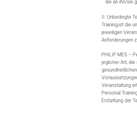
die an ihn/sie 
II. Unbedingte 
Training,ist die
jeweiligen Veran
Anforderungen zu
PHILIP MES – Pe
jeglicher Art, d
gesundheitlichen
Voraussetzungen 
Veranstaltung e
Personal Trainin
Erstattung der T