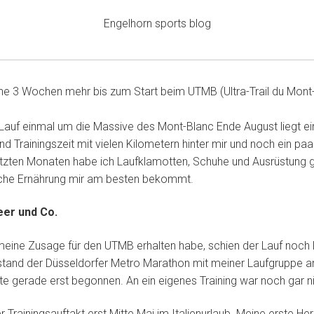
Engelhorn sports blog
ine 3 Wochen mehr bis zum Start beim UTMB (Ultra-Trail du Mont
Lauf einmal um die Massive des Mont-Blanc Ende August liegt ei
d Trainingszeit mit vielen Kilometern hinter mir und noch ein paa
letzten Monaten habe ich Laufklamotten, Schuhe und Ausrüstung 
lche Ernährung mir am besten bekommt.
er und Co.
meine Zusage für den UTMB erhalten habe, schien der Lauf noch 
 stand der Düsseldorfer Metro Marathon mit meiner Laufgruppe an
te gerade erst begonnen. An ein eigenes Training war noch gar n
r Trainingsauftakt erst Mitte Mai im Italienurlaub. Meine erste He