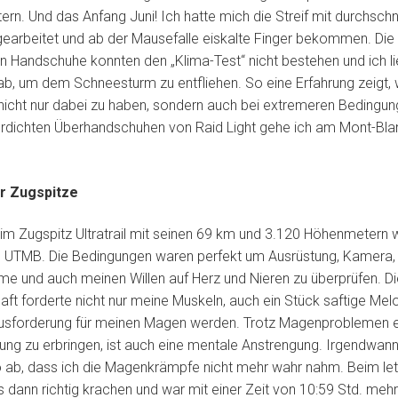
rn. Und das Anfang Juni! Ich hatte mich die Streif mit durchschn
gearbeitet und ab der Mausefalle eiskalte Finger bekommen. Die
 Handschuhe konnten den „Klima-Test“ nicht bestehen und ich lie
ab, um dem Schneesturm zu entfliehen. So eine Erfahrung zeigt, 
l nicht nur dabei zu haben, sondern auch bei extremeren Bedingun
rdichten Überhandschuhen von Raid Light gehe ich am Mont-Bla
r Zugspitze
eim Zugspitz Ultratrail mit seinen 69 km und 3.120 Höhenmetern w
n UTMB. Die Bedingungen waren perfekt um Ausrüstung, Kamera, 
e und auch meinen Willen auf Herz und Nieren zu überprüfen. Di
aft forderte nicht nur meine Muskeln, auch ein Stück saftige Melo
sforderung für meinen Magen werden. Trotz Magenproblemen 
tung zu erbringen, ist auch eine mentale Anstrengung. Irgendwann
o ab, dass ich die Magenkrämpfe nicht mehr wahr nahm. Beim let
 es dann richtig krachen und war mit einer Zeit von 10:59 Std. mehr