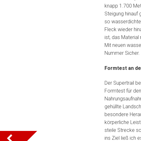
knapp 1.700 Mete
Steigung hinauf 
so wasserdichten
Fleck wieder hin
ist, das Materia
Mit neuen wasse
Nummer Sicher.
Formtest an de
Der Supertrail b
Formtest für de
Nahrungsaufnahm
gehüllte Landsch
besondere Herau
körperliche Leis
steile Strecke s
ins Ziel ließ ich