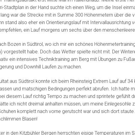
ri-Stadtplan in der Hand suchte ich einen Weg, um die Insel einm
lang war die Strecke mit in Summe 300 Höhenmetern über die vi
n stand also eher ein Orientierungslauf mit Intervallausrichtung v
u empfehlen, ein Lauf morgens um sechs über den menschenleere
ach Bozen in Südtirol, wo ich mir ein schönes Höhenmetertrainin
) vorgestellt habe. Doch das Wetter spielte nicht mit. Der Winte
nativ ein intensives Techniktraining am Berg mit Übungen zu Fußa
gerung und Downhill Laufen zu machen.
ultat aus Südtirol konnte ich beim Rheinsteig Extrem Lauf auf 3
assen und matschigen Bedingungen perfekt abrufen. Ich hatte m
i diesem Lauf richtig Tempo zu machen und sprintete gefühlt d
ätte ich nicht dreimal anhalten müssen, um meine Einlegesohle zu 
chuhen komplett nach vorne gerutscht war und sich dort staute
schlimmen Blasen!
er in den Kitzbühler Bergen herrschten eisige Temperaturen im 