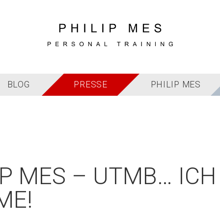
BLOG
PRESSE
PHILIP MES
IP MES – UTMB… ICH
ME!