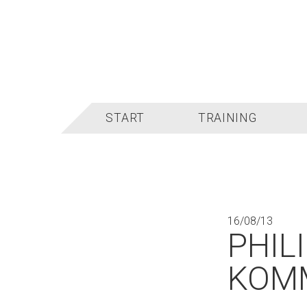
Zum
Kontaktdaten
Inhalt
springen
START
TRAINING
16/08/13
PHIL
KOM