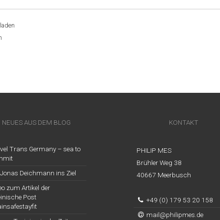
rladen
n
TRAGSNAVIGATION
NEUES AUS DEM BLOG
KONTAKT
vel Trans Germany – sea to
PHILIP MES
mmit
Brühler Weg 38
 Jonas Deichmann ins Ziel
40667 Meerbusch
eo zum Artikel der
inische Post
+49 (0) 179 53 20 158
ainsafestayfit
mail@philipmes.de