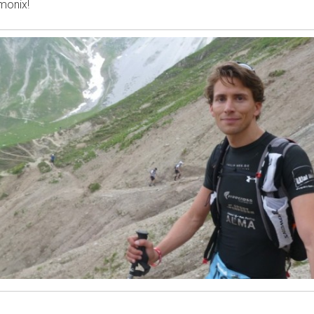
monix!