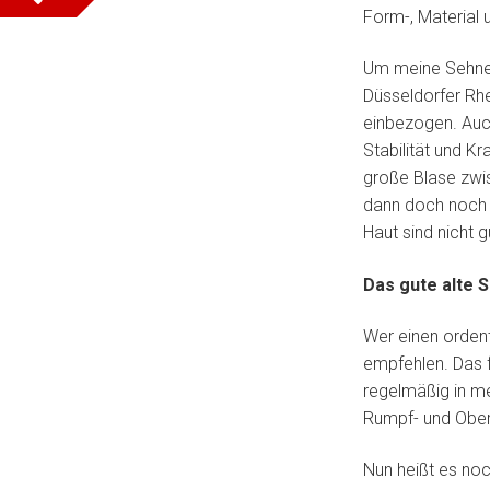
Form-, Material 
Um meine Sehnen
Düsseldorfer Rhe
einbezogen. Auch
Stabilität und Kr
große Blase zwi
dann doch noch 
Haut sind nicht g
Das gute alte S
Wer einen ordent
empfehlen. Das f
regelmäßig in me
Rumpf- und Ober
Nun heißt es no