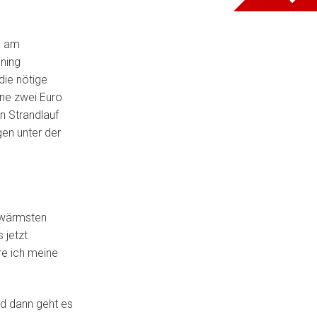
h am
ining
die nötige
Eine zwei Euro
n Strandlauf
en unter der
l wärmsten
 jetzt
re ich meine
d dann geht es