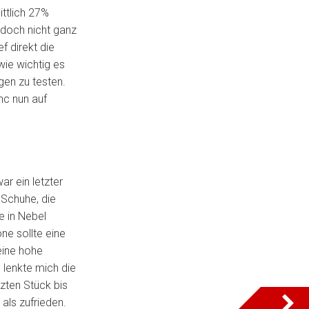
ittlich 27%
 doch nicht ganz
f direkt die
wie wichtig es
gen zu testen.
nc nun auf
ar ein letzter
Schuhe, die
e in Nebel
ne sollte eine
eine hohe
 lenkte mich die
zten Stück bis
 als zufrieden.