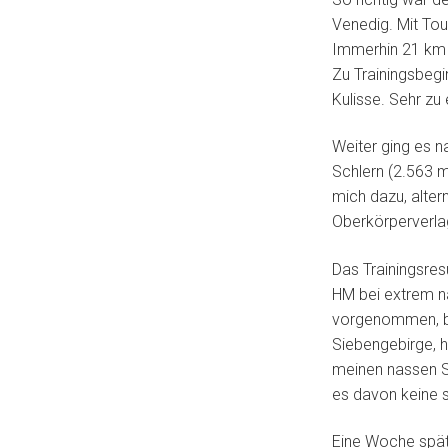
Venedig. Mit Tou
Immerhin 21 km 
Zu Trainingsbegin
Kulisse. Sehr z
Weiter ging es n
Schlern (2.563 m
mich dazu, alter
Oberkörperverla
Das Trainingsres
HM bei extrem n
vorgenommen, be
Siebengebirge, h
meinen nassen S
es davon keine 
Eine Woche spät