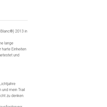
-Blanc®) 2013 in
ne lange
r harte Einheiten
getestet und
Lichtjahre
 und mein Trail
icht zu denken.
rausforderung: