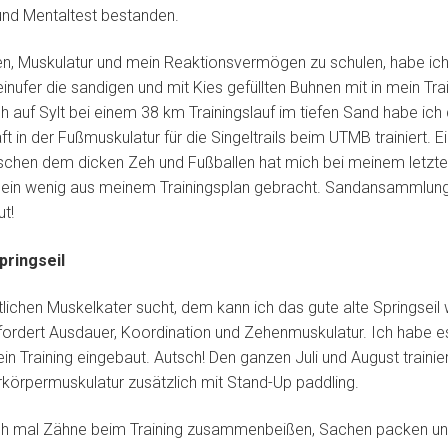
und Mentaltest bestanden.
, Muskulatur und mein Reaktionsvermögen zu schulen, habe ic
inufer die sandigen und mit Kies gefüllten Buhnen mit in mein Tra
 auf Sylt bei einem 38 km Trainingslauf im tiefen Sand habe ich 
aft in der Fußmuskulatur für die Singeltrails beim UTMB trainiert. 
schen dem dicken Zeh und Fußballen hat mich bei meinem letzte
ein wenig aus meinem Trainingsplan gebracht. Sandansammlung
ut!
pringseil
lichen Muskelkater sucht, dem kann ich das gute alte Springsei
ordert Ausdauer, Koordination und Zehenmuskulatur. Ich habe es
in Training eingebaut. Autsch! Den ganzen Juli und August trainie
körpermuskulatur zusätzlich mit Stand-Up paddling.
ch mal Zähne beim Training zusammenbeißen, Sachen packen un