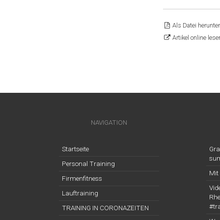
Als Datei herunte
Artikel online lese
BEI
NAVIGATION
Startseite
Gra
su
Personal Training
Mit
Firmenfitness
Vid
Lauftraining
Rhe
#tr
TRAINING IN CORONAZEITEN